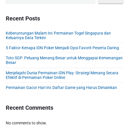
t
p
m
p
o
i
a
o
s
o
r
Recent Posts
s
y
t
n
t
S
:
Keberuntungan Malam Ini: Permainan Togel Singapura dan
:
i
Keluarnya Data Terkini
d
e
5 Faktor Kenapa IDN Poker Menjadi Opsi Favorit Peserta Daring
b
Toto SGP: Peluang Menang Besar untuk Menggapai Kemenangan
a
Besar
r
Menjelajahi Dunia Permainan IDN Play: Strategi Menang Secara
Efektif di Permainan Poker Online
Permainan Gacor Hari Ini: Daftar Game yang Harus Dimainkan
Recent Comments
No comments to show.