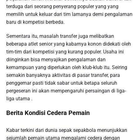
terduga dari seorang penyerang populer yang yang
memilih untuk keluar dari tim lamanya demi pengalaman
baru di kompetisi berbeda.
Sementara itu, masalah transfer juga melibatkan
beberapa atlet senior yang kabarnya konon didekati oleh
tim-tim dari kompetisi yang kurang populer. Usaha ini
diinginkan bisa menyajikan pengalaman dan
kemampuan yang diperlukan oleh klub-klub itu. Seiring
semakin banyaknya aktivitas di pasar transfer, para
penggemar pasti tidak sabar untuk betapa seluruh
pergeseran ini akan mempengaruhi persaingan di liga-
liga utama .
Berita Kondisi Cedera Pemain
Kabar terkini dari dunia sepak sepakbola menunjukkan
sejumlah pemain utama mengalami cedera dengan