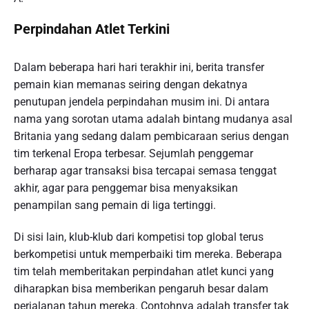
Perpindahan Atlet Terkini
Dalam beberapa hari hari terakhir ini, berita transfer
pemain kian memanas seiring dengan dekatnya
penutupan jendela perpindahan musim ini. Di antara
nama yang sorotan utama adalah bintang mudanya asal
Britania yang sedang dalam pembicaraan serius dengan
tim terkenal Eropa terbesar. Sejumlah penggemar
berharap agar transaksi bisa tercapai semasa tenggat
akhir, agar para penggemar bisa menyaksikan
penampilan sang pemain di liga tertinggi.
Di sisi lain, klub-klub dari kompetisi top global terus
berkompetisi untuk memperbaiki tim mereka. Beberapa
tim telah memberitakan perpindahan atlet kunci yang
diharapkan bisa memberikan pengaruh besar dalam
perjalanan tahun mereka. Contohnya adalah transfer tak