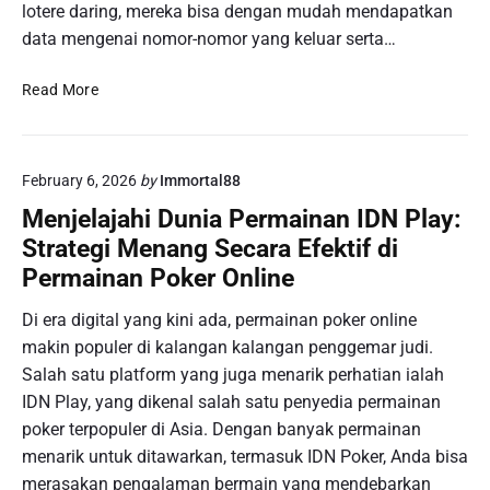
D
lotere daring, mereka bisa dengan mudah mendapatkan
g
N
data mengenai nomor-nomor yang keluar serta…
e
P
l
o
T
Read More
S
k
o
i
e
t
n
r
o
g
M
February 6, 2026
by
Immortal88
S
a
e
G
Menjelajahi Dunia Permainan IDN Play:
p
n
P
u
Strategi Menang Secara Efektif di
j
:
r
a
Permainan Poker Online
P
a
d
e
d
Di era digital yang kini ada, permainan poker online
i
l
a
O
makin populer di kalangan kalangan penggemar judi.
u
n
p
Salah satu platform yang juga menarik perhatian ialah
a
K
s
n
IDN Play, yang dikenal salah satu penyedia permainan
e
i
g
poker terpopuler di Asia. Dengan banyak permainan
l
F
M
u
menarik untuk ditawarkan, termasuk IDN Poker, Anda bisa
a
e
a
merasakan pengalaman bermain yang mendebarkan
v