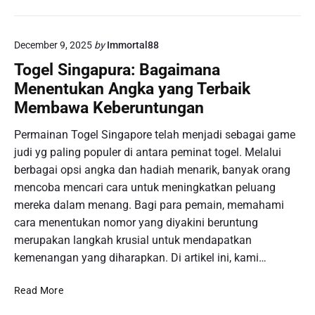
e
i
m
g
:
a
i
D
December 9, 2025
by
Immortal88
h
M
a
a
e
Togel Singapura: Bagaimana
f
m
n
Menentukan Angka yang Terbaik
t
i
a
a
Membawa Keberuntungan
S
n
r
l
g
G
Permainan Togel Singapore telah menjadi sebagai game
o
S
a
judi yg paling populer di antara peminat togel. Melalui
t
e
m
berbagai opsi angka dan hadiah menarik, banyak orang
D
c
e
e
mencoba mencari cara untuk meningkatkan peluang
a
y
m
r
mereka dalam menang. Bagi para pemain, memahami
a
o
a
cara menentukan nomor yang diyakini beruntung
n
G
E
merupakan langkah krusial untuk mendapatkan
g
r
f
H
kemenangan yang diharapkan. Di artikel ini, kami…
a
e
a
t
k
r
T
Read More
i
t
u
o
s
i