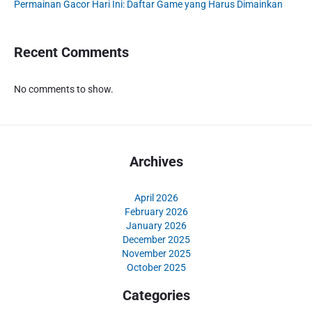
Permainan Gacor Hari Ini: Daftar Game yang Harus Dimainkan
m
a
a
n
t
d
Recent Comments
a
i
n
K
D
No comments to show.
a
e
n
w
c
a
a
n
h
Archives
D
J
P
u
R
d
April 2026
:
February 2026
i
P
January 2026
S
December 2025
e
l
November 2025
m
o
October 2025
b
t
e
D
Categories
r
i