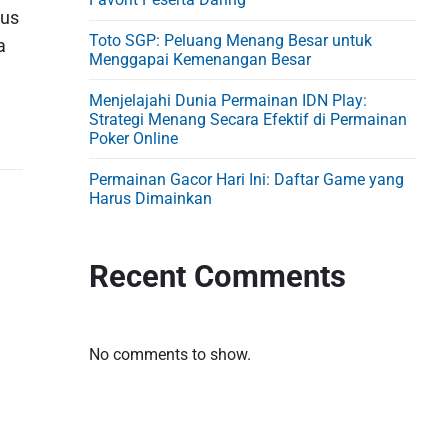
d
rus
e
Toto SGP: Peluang Menang Besar untuk
a
b
Menggapai Kemenangan Besar
a
Menjelajahi Dunia Permainan IDN Play:
r
Strategi Menang Secara Efektif di Permainan
Poker Online
Permainan Gacor Hari Ini: Daftar Game yang
Harus Dimainkan
Recent Comments
No comments to show.