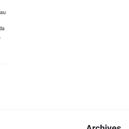
tau
da
…
Archives