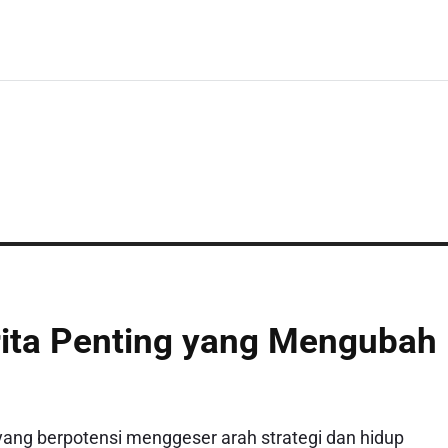
rita Penting yang Mengubah
ng yang berpotensi menggeser arah strategi dan hidup