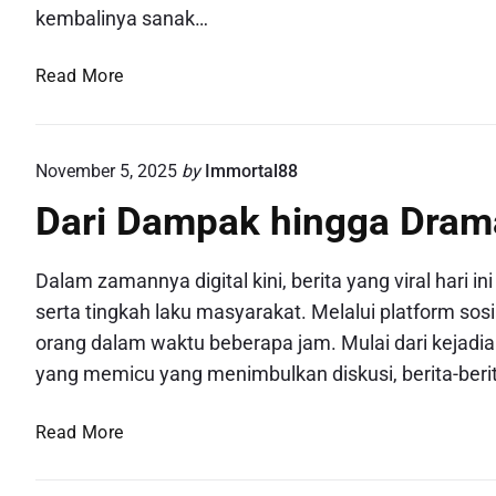
kembalinya sanak…
n
t
T
Read More
a
a
h
k
:
t
B
November 5, 2025
by
Immortal88
i
e
Dari Dampak hingga Drama: 
k
r
Y
i
u
t
Dalam zamannya digital kini, berita yang viral har
s
a
serta tingkah laku masyarakat. Melalui platform sos
r
P
orang dalam waktu beberapa jam. Mulai dari kejad
i
e
yang memicu yang menimbulkan diskusi, berita-berit
l
n
I
t
D
Read More
h
i
a
z
n
r
a