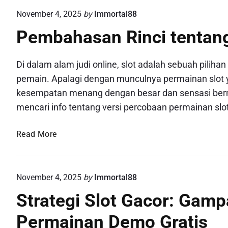
g
i
M
y
November 4, 2025
by
Immortal88
D
a
a
Pembahasan Rinci tentang
a
h
n
m
e
g
p
n
Di dalam alam judi online, slot adalah sebuah pilih
M
a
d
e
pemain. Apalagi dengan munculnya permainan slot
k
r
n
kesempatan menang dengan besar dan sensasi berma
h
a
g
mencari info tentang versi percobaan permainan slo
i
U
u
n
n
b
P
Read More
g
t
a
e
g
u
h
m
a
k
W
b
D
M
November 4, 2025
by
Immortal88
a
a
r
e
j
Strategi Slot Gacor: Gam
h
a
n
a
a
m
g
Permainan Demo Gratis
h
s
a
a